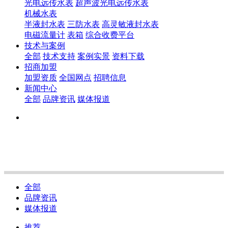
光电远传水表
超声波光电远传水表
机械水表
半液封水表
三防水表
高灵敏液封水表
电磁流量计
表箱
综合收费平台
技术与案例
全部
技术支持
案例实景
资料下载
招商加盟
加盟资质
全国网点
招聘信息
新闻中心
全部
品牌资讯
媒体报道
全部
品牌资讯
媒体报道
推荐