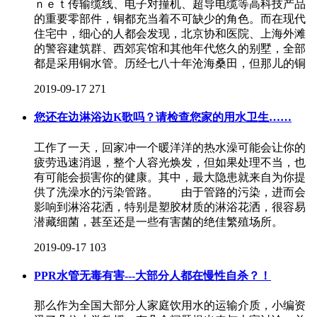
ｎｅｔ传输缆线、电子对撞机、超导电缆等高科技产品
的重要零部件，铜都充当着不可缺少的角色。而在现代
住宅中，细心的人都会发现，北京协和医院、上海外滩
的警容建筑群、西郊宾馆和其他年代悠久的别墅，全部
都是采用铜水管。历经七八十年沧海桑田，但那儿的铜
2019-09-17
271
您还在边淋浴边K歌吗？请检查您家的用水卫生……
工作了一天，回家冲一个暖洋洋的热水澡可能会让你的
疲劳迅速消退，整个人容光焕发，但如果处理不当，也
有可能会损害你的健康。其中，最大隐患就来自为你提
供了洗澡水的污染管路。 由于管路的污染，进而会
影响到淋浴花洒，特别是塑胶材质的淋浴花洒，很容易
潜藏细菌，甚至还是一些有害菌的绝佳繁殖场所。
2019-09-17
103
PPR水管无毒有害---大部分人都在慢性自杀？！
那么作为全国大部分人家庭饮用水的运输介质，小编资