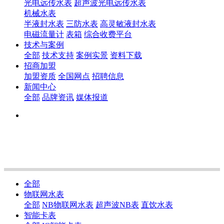
光电远传水表
超声波光电远传水表
机械水表
半液封水表
三防水表
高灵敏液封水表
电磁流量计
表箱
综合收费平台
技术与案例
全部
技术支持
案例实景
资料下载
招商加盟
加盟资质
全国网点
招聘信息
新闻中心
全部
品牌资讯
媒体报道
全部
物联网水表
全部
NB物联网水表
超声波NB表
直饮水表
智能卡表