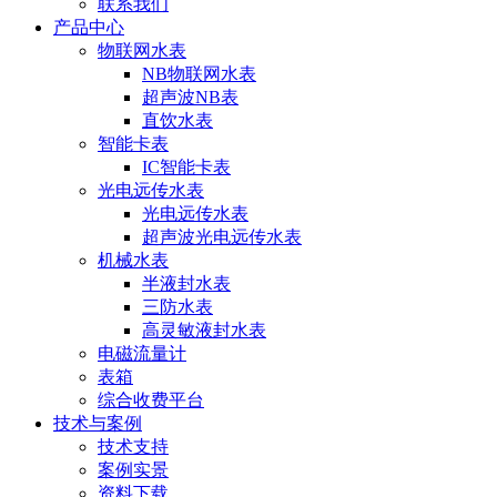
联系我们
产品中心
物联网水表
NB物联网水表
超声波NB表
直饮水表
智能卡表
IC智能卡表
光电远传水表
光电远传水表
超声波光电远传水表
机械水表
半液封水表
三防水表
高灵敏液封水表
电磁流量计
表箱
综合收费平台
技术与案例
技术支持
案例实景
资料下载