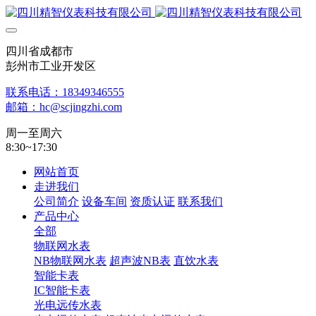
四川省成都市
彭州市工业开发区
联系电话：18349346555
邮箱：hc@scjingzhi.com
周一至周六
8:30~17:30
网站首页
走进我们
公司简介
设备车间
资质认证
联系我们
产品中心
全部
物联网水表
NB物联网水表
超声波NB表
直饮水表
智能卡表
IC智能卡表
光电远传水表