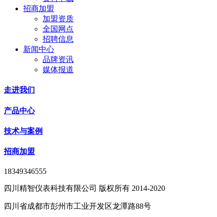
招商加盟
加盟资质
全国网点
招聘信息
新闻中心
品牌资讯
媒体报道
走进我们
产品中心
技术与案例
招商加盟
18349346555
四川精智仪表科技有限公司 版权所有 2014-2020
四川省成都市彭州市工业开发区龙潭路88号