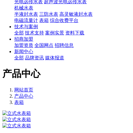
光电远传水表
超声波光电远传水表
机械水表
半液封水表
三防水表
高灵敏液封水表
电磁流量计
表箱
综合收费平台
技术与案例
全部
技术支持
案例实景
资料下载
招商加盟
加盟资质
全国网点
招聘信息
新闻中心
全部
品牌资讯
媒体报道
产品中心
网站首页
产品中心
表箱