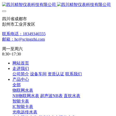
四川省成都市
彭州市工业开发区
联系电话：18349346555
邮箱：hc@scjingzhi.com
周一至周六
8:30~17:30
网站首页
走进我们
公司简介
设备车间
资质认证
联系我们
产品中心
全部
物联网水表
NB物联网水表
超声波NB表
直饮水表
智能卡表
IC智能卡表
光电远传水表