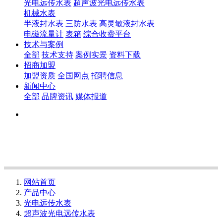
光电远传水表
超声波光电远传水表
机械水表
半液封水表
三防水表
高灵敏液封水表
电磁流量计
表箱
综合收费平台
技术与案例
全部
技术支持
案例实景
资料下载
招商加盟
加盟资质
全国网点
招聘信息
新闻中心
全部
品牌资讯
媒体报道
网站首页
产品中心
光电远传水表
超声波光电远传水表