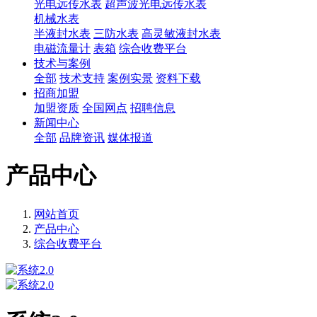
光电远传水表
超声波光电远传水表
机械水表
半液封水表
三防水表
高灵敏液封水表
电磁流量计
表箱
综合收费平台
技术与案例
全部
技术支持
案例实景
资料下载
招商加盟
加盟资质
全国网点
招聘信息
新闻中心
全部
品牌资讯
媒体报道
产品中心
网站首页
产品中心
综合收费平台