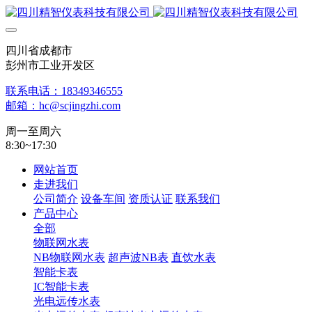
四川省成都市
彭州市工业开发区
联系电话：18349346555
邮箱：hc@scjingzhi.com
周一至周六
8:30~17:30
网站首页
走进我们
公司简介
设备车间
资质认证
联系我们
产品中心
全部
物联网水表
NB物联网水表
超声波NB表
直饮水表
智能卡表
IC智能卡表
光电远传水表